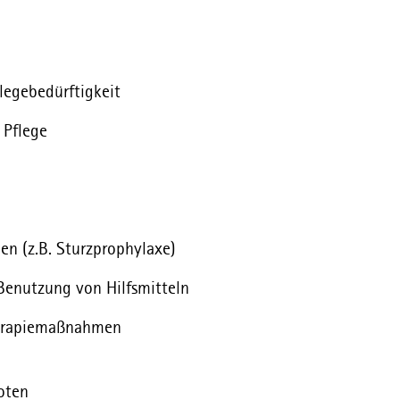
flegebedürftigkeit
 Pflege
n (z.B. Sturzprophylaxe)
Benutzung von Hilfsmitteln
herapiemaßnahmen
oten