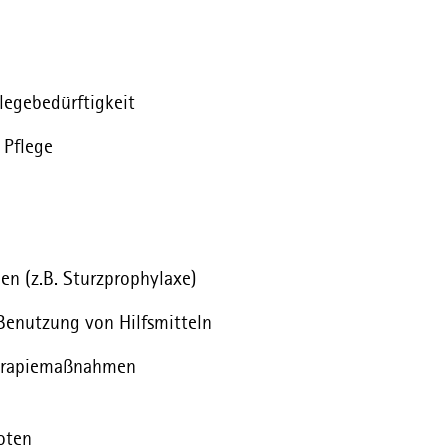
flegebedürftigkeit
 Pflege
n (z.B. Sturzprophylaxe)
Benutzung von Hilfsmitteln
herapiemaßnahmen
oten