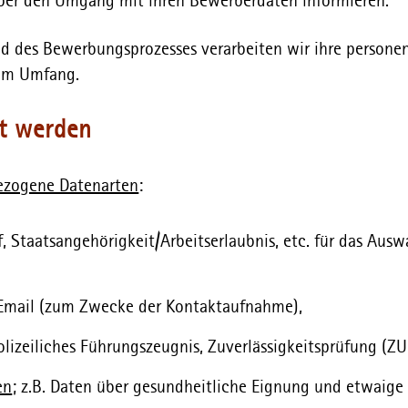
 über den Umgang mit ihren Bewerberdaten informieren.
nd des Bewerbungsprozesses verarbeiten wir ihre person
nem Umfang.
et werden
ezogene Datenarten
:
 Staatsangehörigkeit/Arbeitserlaubnis, etc. für das Auswa
 Email (zum Zwecke der Kontaktaufnahme),
olizeiliches Führungszeugnis, Zuverlässigkeitsprüfung (ZU
en
; z.B. Daten über gesundheitliche Eignung und etwaig